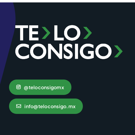
@teloconsigomx
info@teloconsigo.mx