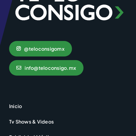
@teloconsigomx
info@teloconsigo.mx
Inicio
Tv Shows & Videos