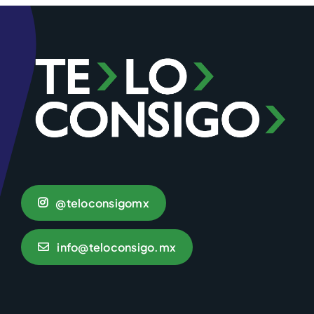
@teloconsigomx
info@teloconsigo.mx