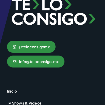
@teloconsigomx
info@teloconsigo.mx
Inicio
Tv Shows & Videos