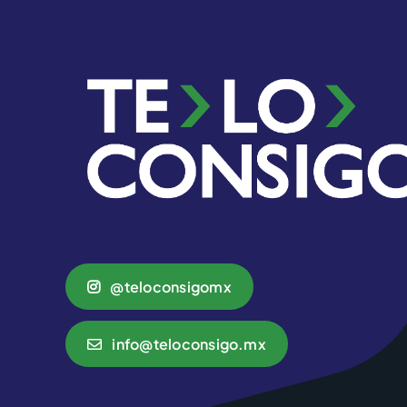
@teloconsigomx
info@teloconsigo.mx